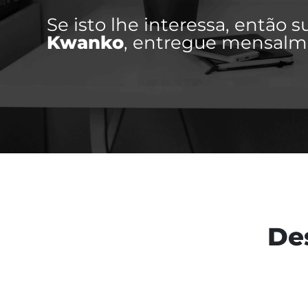
regulamentos apl
Se isto lhe interessa, então 
Regulamento (EU)
Kwanko
, entregue mensal
obrigações e est
Kwanko atua com
De